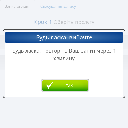
Запис онлайн
Cкасування запису
Крок
1
Оберіть послугу
Будь ласка, вибачте
Крок
2
Оберіть дату
Будь ласка, повторіть Ваш запит через 1
хвилину
Крок
3
Оберіть час